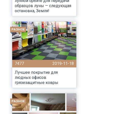
лунной орбите для передачи
образцов луны — следующая
остановка, Земля!
РАЗНОЕ
7477
2019-11-18
Лучшее покрытие для
людных офисов
грязезащитные ковры
РАЗНОЕ