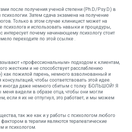
и после получения ученой степени (Ph.D./Psy.D.) в
 психологии. Затем сдача экзамена на получение
огов. Только в этом случае клиницист может на
е психолога и использовать навыки и процедуры,
ас интересует почему начинающему психологу стоит
смело переходите по этой ссылке
.
и называют «профессиональным» подходом к клиентам,
ного жестким и не способствует расслаблению
о) как пожилой парень, немного взволнованный и
 консультаций, чтобы соответствовать этой идее.
и иногда даже немного сбитым с толку. БОЛЬШОЙ! Я
бы меня видели в образе отца, чтобы они могли
м, если я их не отпугнул, это работает, и мы можем
ества, так же как и у работы с психологом любого
м фактором в терапии являются терапевтические
м и психологом.