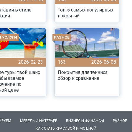
тации в стиле
Топ-5 самых популярных
кции
покрытий
И УСЛУГИ
РАЗНОЕ
2026-02-23
163
2026-06-08
е туры твой шанс
Покрытия для тенниса:
забываемое
обзор и сравнение
ючение по
ной цене
ИРУЕМ
МЕБЕЛЬ И ИНТЕРЬЕР
БИЗНЕС И ФИНАНСЫ
РАЗНОЕ
КАК СТАТЬ КРАСИВОЙ И МОДНОЙ