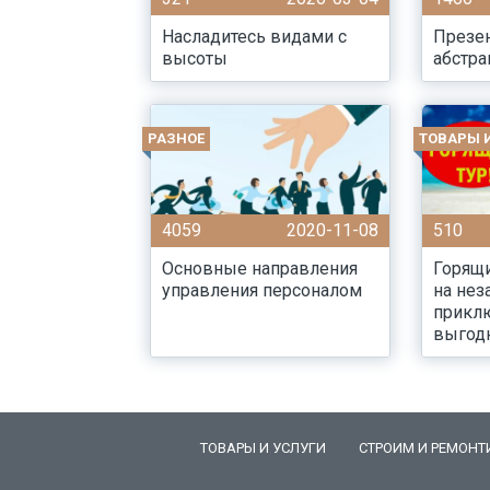
Насладитесь видами с
Презен
высоты
абстра
РАЗНОЕ
ТОВАРЫ 
4059
2020-11-08
510
Основные направления
Горящи
управления персоналом
на не
прикл
выгод
ТОВАРЫ И УСЛУГИ
СТРОИМ И РЕМОНТ