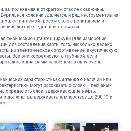
ти, выполняемая в открытом стволе скважины,
 Бурильная колонна удаляется, и ряд инструментов на
катушки, питаемой тросом с электропитанием и
физических исследованиях скважин.
ая физические штангенциркули (для измерения
ии для составления карты того, насколько далеко
есты на электрическое сопротивление, акустическую
есты. Все они коррелируют с глубиной, если
каротажных диаграмм наносятся на одну очень
зических характеристиках, а также о наличии или
актеристики могут рассказать о слоях — песчаных,
очь определить слои, удерживающие нефть.
ы и должны выдерживать температуру до 200 °C и
лее.