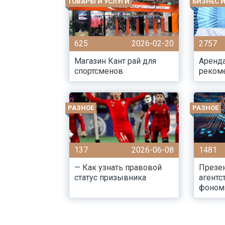
ТОВАРЫ И УСЛУГИ
БИЗНЕС 
625
2026-02-20
2757
Магазин Кант рай для
Аренда
спортсменов
реком
РАЗНОЕ
РАЗНОЕ
137
2026-06-08
1481
— Как узнать правовой
Презе
статус призывника
агентс
фоном