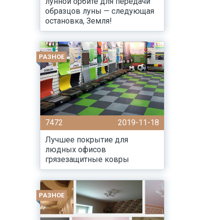
лунной орбите для передачи
образцов луны — следующая
остановка, Земля!
РАЗНОЕ
7472
2019-11-18
Лучшее покрытие для
людных офисов
грязезащитные ковры
РАЗНОЕ