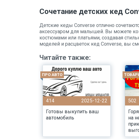
Сочетание детских кед Con
Детские кеды Converse отлично сочетаютс
аксессуаром для малышей. Вы можете ко
костюмами или платьями, создавая стиль
моделей и расцветок кед Converse, вы с
Читайте также:
ПРО АВТО
ТОВАР
414
2025-12-22
502
Готовы выкупить ваш
Горя
автомобиль
на 
при
выг