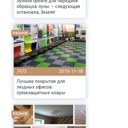
лунной орбите для передачи
образцов луны — следующая
остановка, Земля!
РАЗНОЕ
7473
2019-11-18
Лучшее покрытие для
людных офисов
грязезащитные ковры
РАЗНОЕ