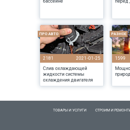
бассейне
перед
ПРО АВТО
РАЗНОЕ
2181
2021-01-25
1599
Слив охлаждающей
Мощно
жидкости системы
приро
охлаждения двигателя
ТОВАРЫ И УСЛУГИ
СТРОИМ И РЕМОНТ