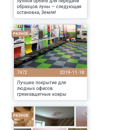
лунной орбите для передачи
образцов луны — следующая
остановка, Земля!
РАЗНОЕ
7472
2019-11-18
Лучшее покрытие для
людных офисов
грязезащитные ковры
РАЗНОЕ