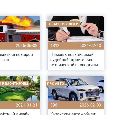
ТОВАРЫ И УСЛУГИ
2026-06-08
1812
2021-07-10
лактика пожаров
Помощь независимой
ектах
судебной строительно
технической экспертизы
И РЕМОНТИРУЕМ
ПРО АВТО
2021-01-21
396
2026-02-03
афтный дизайн
Китайские автомобили: