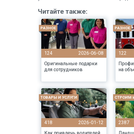
Читайте также:
РАЗНОЕ
РАЗНОЕ
124
2026-06-08
122
Оригинальные подарки
Профи
для сотрудников
на объ
ТОВАРЫ И УСЛУГИ
СТРОИМ 
418
2026-01-12
2387
Как привлечь водителей
Ландш