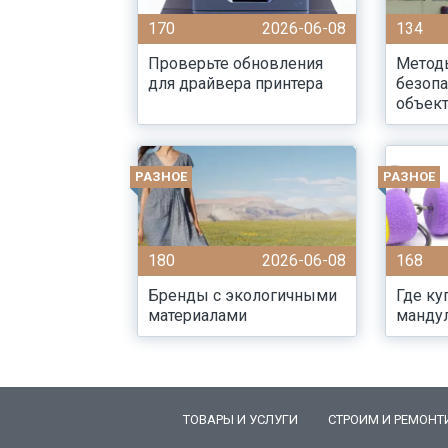
170
2026-06-08
134
Проверьте обновления
Метод
для драйвера принтера
безопа
объек
РАЗНОЕ
РАЗНОЕ
180
2026-06-08
168
Бренды с экологичными
Где ку
материалами
манду
ТОВАРЫ И УСЛУГИ
СТРОИМ И РЕМОНТ