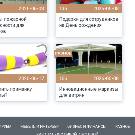
2026-06-08
136
2026-06-08
ы пожарной
Подарки для сотрудников
сности для
на День рождения
тов
РАЗНОЕ
2026-06-17
166
2026-06-08
пить приманку
Инновационные маркизы
лы?
для витрин
ИРУЕМ
МЕБЕЛЬ И ИНТЕРЬЕР
БИЗНЕС И ФИНАНСЫ
РАЗНОЕ
КАК СТАТЬ КРАСИВОЙ И МОДНОЙ