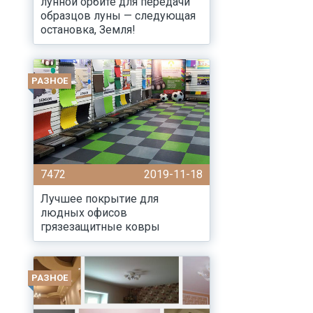
лунной орбите для передачи
образцов луны — следующая
остановка, Земля!
РАЗНОЕ
7472
2019-11-18
Лучшее покрытие для
людных офисов
грязезащитные ковры
РАЗНОЕ