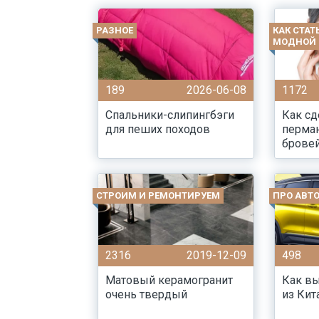
РАЗНОЕ
КАК СТАТ
МОДНОЙ
189
2026-06-08
1172
Спальники-слипингбэги
Как сд
для пеших походов
перма
брове
СТРОИМ И РЕМОНТИРУЕМ
ПРО АВТ
2316
2019-12-09
498
Матовый керамогранит
Как в
очень твердый
из Кит