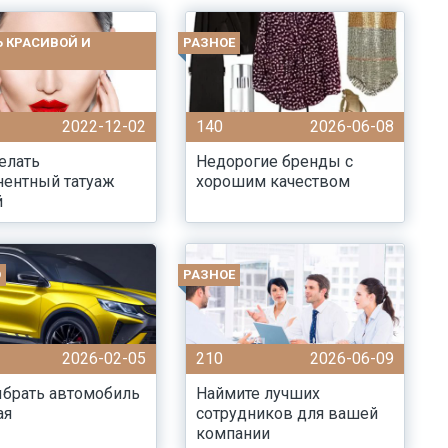
Ь КРАСИВОЙ И
РАЗНОЕ
2022-12-02
140
2026-06-08
елать
Недорогие бренды с
нентный татуаж
хорошим качеством
й
О
РАЗНОЕ
2026-02-05
210
2026-06-09
ыбрать автомобиль
Наймите лучших
ая
сотрудников для вашей
компании