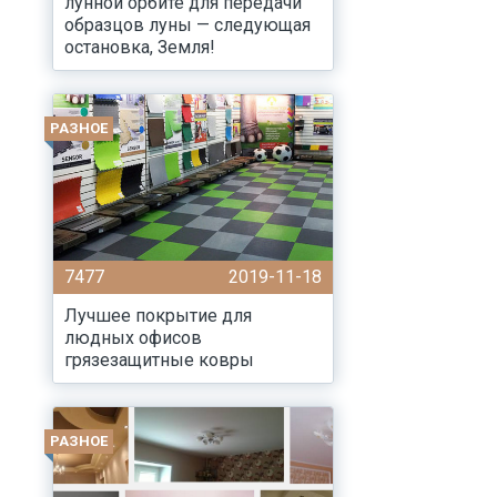
лунной орбите для передачи
образцов луны — следующая
остановка, Земля!
РАЗНОЕ
7477
2019-11-18
Лучшее покрытие для
людных офисов
грязезащитные ковры
РАЗНОЕ