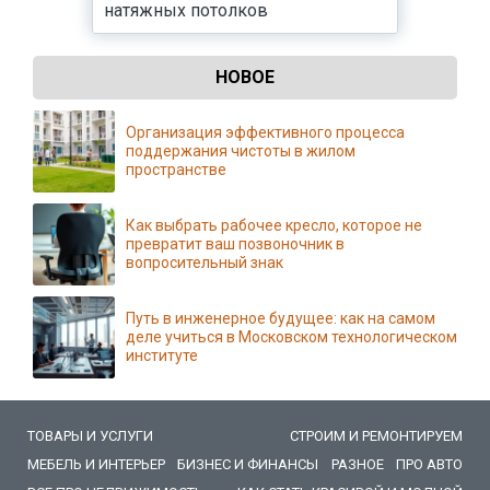
натяжных потолков
НОВОЕ
Организация эффективного процесса
поддержания чистоты в жилом
пространстве
Как выбрать рабочее кресло, которое не
превратит ваш позвоночник в
вопросительный знак
Путь в инженерное будущее: как на самом
деле учиться в Московском технологическом
институте
ТОВАРЫ И УСЛУГИ
СТРОИМ И РЕМОНТИРУЕМ
МЕБЕЛЬ И ИНТЕРЬЕР
БИЗНЕС И ФИНАНСЫ
РАЗНОЕ
ПРО АВТО