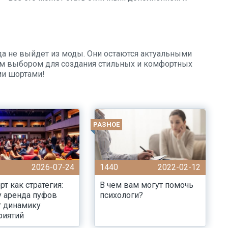
да не выйдет из моды. Они остаются актуальными
ным выбором для создания стильных и комфортных
ми шортами!
РАЗНОЕ
2026-07-24
1440
2022-02-12
т как стратегия:
В чем вам могут помочь
 аренда пуфов
психологи?
т динамику
риятий