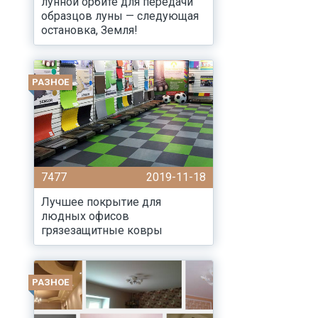
лунной орбите для передачи
образцов луны — следующая
остановка, Земля!
РАЗНОЕ
7477
2019-11-18
Лучшее покрытие для
людных офисов
грязезащитные ковры
РАЗНОЕ