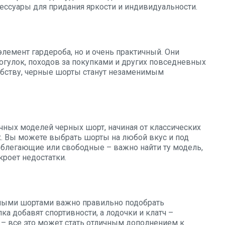
ессуары для придания яркости и индивидуальности.
лемент гардероба, но и очень практичный. Они
прогулок, походов за покупками и других повседневных
добству, черные шорты станут незаменимым
ных моделей черных шорт, начиная от классических
. Вы можете выбрать шорты на любой вкус и под
облегающие или свободные – важно найти ту модель,
кроет недостатки.
рными шортами важно правильно подобрать
ка добавят спортивности, а лодочки и клатч –
ы – все это может стать отличным дополнением к