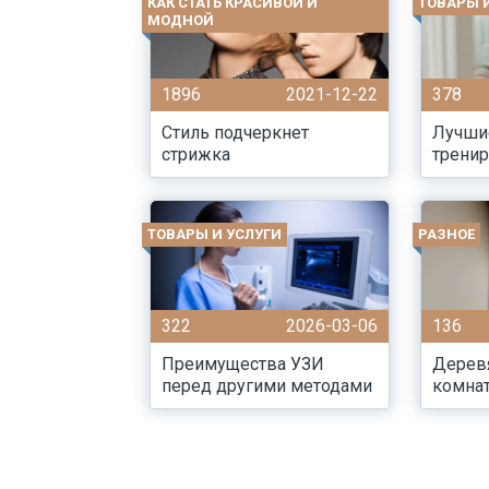
КАК СТАТЬ КРАСИВОЙ И
ТОВАРЫ 
МОДНОЙ
1896
2021-12-22
378
Стиль подчеркнет
Лучши
стрижка
тренир
ТОВАРЫ И УСЛУГИ
РАЗНОЕ
322
2026-03-06
136
Преимущества УЗИ
Дерев
перед другими методами
комна