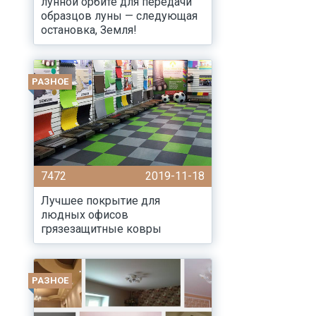
лунной орбите для передачи
образцов луны — следующая
остановка, Земля!
РАЗНОЕ
7472
2019-11-18
Лучшее покрытие для
людных офисов
грязезащитные ковры
РАЗНОЕ