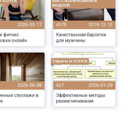
И УСЛУГИ
КАК СТАТЬ КРАСИВОЙ И
МОДНОЙ
2026-02-17
4379
2019-12-12
е фитнес
Качественная барсетка
овки онлайн
для мужчины
ТОВАРЫ И УСЛУГИ
2026-06-08
427
2026-01-29
янные стеллажи в
Эффективные методы
те
размагничивания