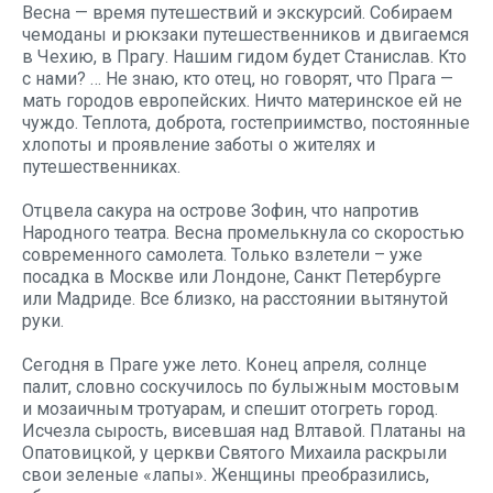
Весна — время путешествий и экскурсий. Собираем
чемоданы и рюкзаки путешественников и двигаемся
в Чехию, в Прагу. Нашим гидом будет Станислав. Кто
с нами? … Не знаю, кто отец, но говорят, что Прага —
мать городов европейских. Ничто материнское ей не
чуждо. Теплота, доброта, гостеприимство, постоянные
хлопоты и проявление заботы о жителях и
путешественниках.
Отцвела сакура на острове Зофин, что напротив
Народного театра. Весна промелькнула со скоростью
современного самолета. Только взлетели – уже
посадка в Москве или Лондоне, Санкт Петербурге
или Мадриде. Все близко, на расстоянии вытянутой
руки.
Сегодня в Праге уже лето. Конец апреля, солнце
палит, словно соскучилось по булыжным мостовым
и мозаичным тротуарам, и спешит отогреть город.
Исчезла сырость, висевшая над Влтавой. Платаны на
Опатовицкой, у церкви Святого Михаила раскрыли
свои зеленые «лапы». Женщины преобразились,