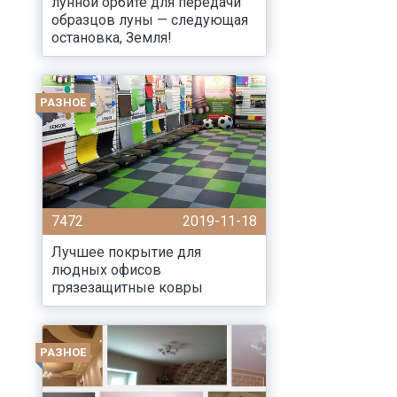
лунной орбите для передачи
образцов луны — следующая
остановка, Земля!
РАЗНОЕ
7472
2019-11-18
Лучшее покрытие для
людных офисов
грязезащитные ковры
РАЗНОЕ