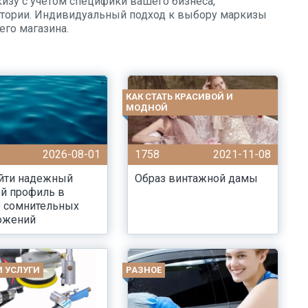
кизу с учетом специфики вашего бизнеса,
тории. Индивидуальный подход к выбору маркизы
го магазина.
КАК СТАТЬ КРАСИВОЙ И
МОДНОЙ
2026-08-01
1758
2021-11-08
айти надежный
Образ винтажной дамы
й профиль в
е сомнительных
ожений
И УСЛУГИ
РАЗНОЕ