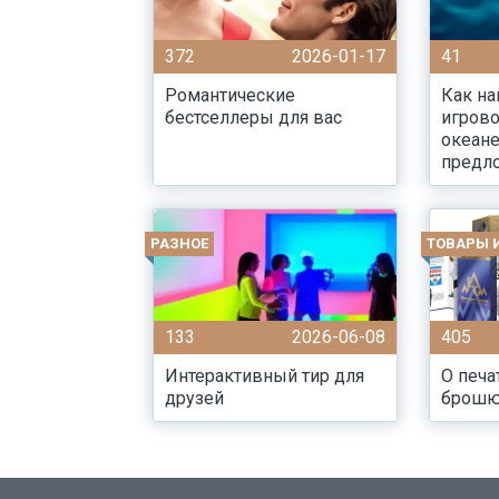
372
2026-01-17
41
Романтические
Как н
бестселлеры для вас
игрово
океан
предл
РАЗНОЕ
ТОВАРЫ 
133
2026-06-08
405
Интерактивный тир для
О печа
друзей
брош