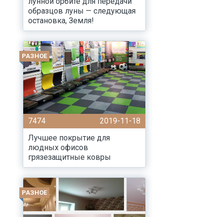
лунной орбите для передачи
образцов луны — следующая
остановка, Земля!
РАЗНОЕ
7474
2019-11-18
Лучшее покрытие для
людных офисов
грязезащитные ковры
РАЗНОЕ