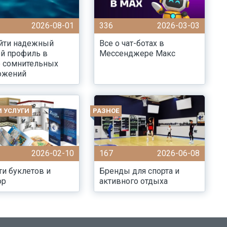
2026-08-01
336
2026-03-03
айти надежный
Все о чат-ботах в
й профиль в
Мессенджере Макс
е сомнительных
ожений
И УСЛУГИ
РАЗНОЕ
2026-02-10
167
2026-06-08
ти буклетов и
Бренды для спорта и
юр
активного отдыха