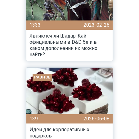
1333
2023-02-26
Являются ли Шадар-Кай
официальными в D&D 5e и в
каком дополнении их можно
найти?
РАЗНОЕ
139
2026-06-08
Идеи для корпоративных
подарков