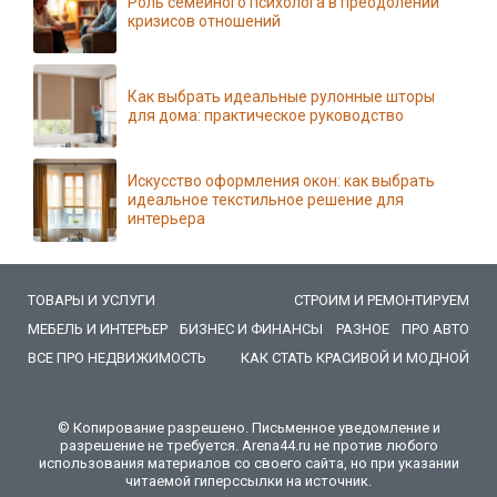
Роль семейного психолога в преодолении
кризисов отношений
Как выбрать идеальные рулонные шторы
для дома: практическое руководство
Искусство оформления окон: как выбрать
идеальное текстильное решение для
интерьера
ТОВАРЫ И УСЛУГИ
СТРОИМ И РЕМОНТИРУЕМ
МЕБЕЛЬ И ИНТЕРЬЕР
БИЗНЕС И ФИНАНСЫ
РАЗНОЕ
ПРО АВТО
ВСЕ ПРО НЕДВИЖИМОСТЬ
КАК СТАТЬ КРАСИВОЙ И МОДНОЙ
© Копирование разрешено. Письменное уведомление и
разрешение не требуется. Arena44.ru не против любого
использования материалов со своего сайта, но при указании
читаемой гиперссылки на источник.