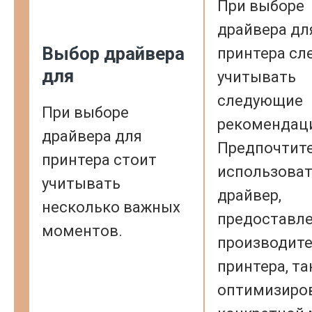
При выборе
драйвера дл
Выбор драйвера
принтера сл
для
учитывать
следующие
При выборе
рекомендац
драйвера для
Предпочтит
принтера стоит
использова
учитывать
драйвер,
несколько важных
предоставл
моментов.
производит
принтера, та
оптимизиро