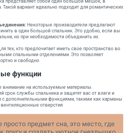
ка представляет собой один большой мешок, в
. Такой вариант идеально подходит для романтических
ъединения:
Некоторые производители предлагают
нить в один большой спальник. Это удобно, если вы
льни, но при необходимости объединить их.
ля тех, кто предпочитает иметь свое пространство во
ьными спальными отделениями. Это позволяет
ортно и свободно.
ные функции
е внимание на используемые материалы.
 срок службы спальника и защитят вас от влаги и
и с дополнительными функциями, такими как карманы
 вентиляционные отверстия.
 просто предмет сна, это место, где
к другу и создать уютное гнездышко