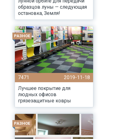
лунной орбите для передачи
образцов луны — следующая
остановка, Земля!
РАЗНОЕ
7471
2019-11-18
Лучшее покрытие для
людных офисов
грязезащитные ковры
РАЗНОЕ