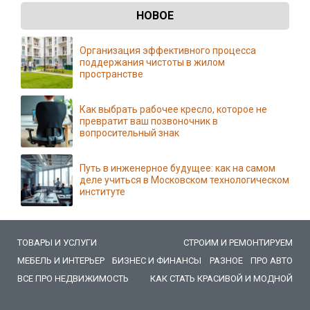
НОВОЕ
Организация эффективного процесса
поддержания чистоты в жилом
пространстве
Как выбрать рабочее кресло, которое не
превратит ваш позвоночник в
вопросительный знак
Путь в инженерное будущее: как на самом
деле учиться в Московском технологическом
институте
ТОВАРЫ И УСЛУГИ
СТРОИМ И РЕМОНТИРУЕМ
МЕБЕЛЬ И ИНТЕРЬЕР
БИЗНЕС И ФИНАНСЫ
РАЗНОЕ
ПРО АВТО
ВСЕ ПРО НЕДВИЖИМОСТЬ
КАК СТАТЬ КРАСИВОЙ И МОДНОЙ