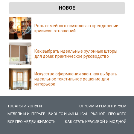
НОВОЕ
Роль семейного психолога в преодолении
кризисов отношений
Как выбрать идеальные рулонные шторы
для дома: практическое руководство
Искусство оформления окон: как выбрать
идеальное текстильное решение для
интерьера
ТОВАРЫ И УСЛУГИ
СТРОИМ И РЕМОНТИРУЕМ
МЕБЕЛЬ И ИНТЕРЬЕР
БИЗНЕС И ФИНАНСЫ
РАЗНОЕ
ПРО АВТО
ВСЕ ПРО НЕДВИЖИМОСТЬ
КАК СТАТЬ КРАСИВОЙ И МОДНОЙ