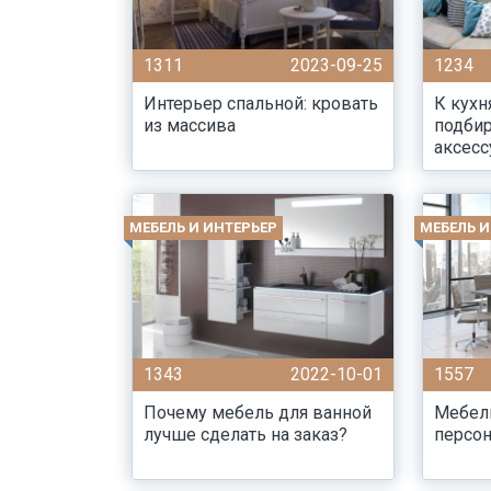
1311
2023-09-25
1234
Интерьер спальной: кровать
К кухн
из массива
подбир
аксес
МЕБЕЛЬ И ИНТЕРЬЕР
МЕБЕЛЬ И
1343
2022-10-01
1557
Почему мебель для ванной
Мебел
лучше сделать на заказ?
персон