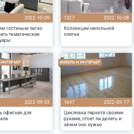
2022-10-09
1327
2022-10-08
ям гостиным легко
Коллекции напольной
ать тематические
плитки
суары
 ИНТЕРЬЕР
МЕБЕЛЬ И ИНТЕРЬЕР
2022-09-03
1647
2022-05-17
ь офисная для
Циклевка паркета своими
ала
руками, стоит ли делать и
зачем оно нужно