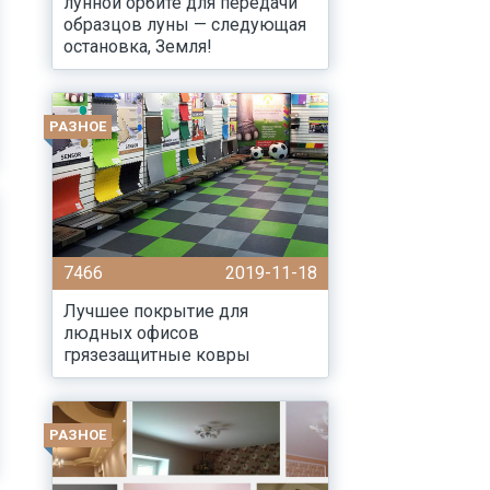
лунной орбите для передачи
образцов луны — следующая
остановка, Земля!
РАЗНОЕ
7466
2019-11-18
Лучшее покрытие для
людных офисов
грязезащитные ковры
РАЗНОЕ