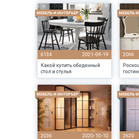
МЕБЕЛЬ И ИНТЕРЬЕР
МЕБЕЛЬ И
6134
2021-09-19
2066
Какой купить обеденный
Роско
стол и стулья
гостин
МЕБЕЛЬ И ИНТЕРЬЕР
МЕБЕЛЬ И
2036
2020-10-10
2620