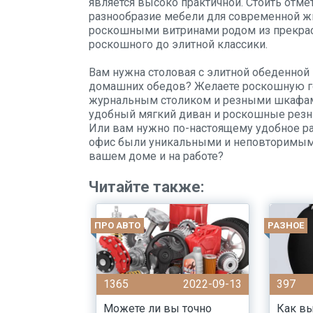
является высоко практичной. Стоить отме
разнообразие мебели для современной жи
роскошными витринами родом из прекрасн
роскошного до элитной классики.
Вам нужна столовая с элитной обеденной
домашних обедов? Желаете роскошную г
журнальным столиком и резными шкафами
удобный мягкий диван и роскошные резн
Или вам нужно по-настоящему удобное ра
офис были уникальными и неповторимыми
вашем доме и на работе?
Читайте также:
ПРО АВТО
РАЗНОЕ
1365
2022-09-13
397
Можете ли вы точно
Как в