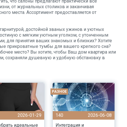
тить, что салоны предлагают практически все
зни, от журнальных столиков и заканчивая
ого места. Ассортимент предоставляется от
 гарнитурой, достойной званых ужинов и уютных
остиную с мягким уютным уголком, с утонченным
, для принятия ваших знакомых и близких? Хотите
ые прикроватные тумбы для вашего крепкого сна?
бочее место? Вы хотите, чтобы Ваш дом квартира или
, сохраняли душевную и удобную обстановку в
РАЗНОЕ
2026-01-29
140
2026-06-08
ыбрать идеальные
Интеграция и