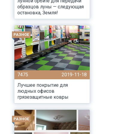
лунной орбите для передачи
образцов луны — следующая
остановка, Земля!
РАЗНОЕ
7475
2019-11-18
Лучшее покрытие для
людных офисов
грязезащитные ковры
РАЗНОЕ