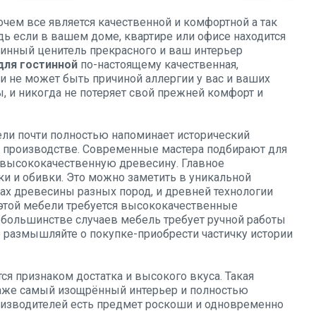
чем все является качественной и комфортной а так
дь если в вашем доме, квартире или офисе находится
тинный ценитель прекрасного и ваш интерьер
для гостинной
по-настоящему качественная,
и не может быть причиной аллергии у вас и ваших
, и никогда не потеряет свой прежней комфорт и
ли почти полностью напоминает исторический
 в производстве. Современные мастера подбирают для
 высококачественную древесину. Главное
ки и обивки. Это можно заметить в уникальной
ах древесины разных пород, и древней технологии
 этой мебели требуется высококачественные
 большинстве случаев мебель требует ручной работы
е размышляйте о покупке-приобрести частичку истории
ся признаком достатка и высокого вкуса. Такая
аже самый изощрённый интерьер и полностью
оизводителей есть предмет роскоши и одновременно