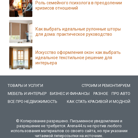
Роль семейного психолога в преодолении
кризисов отношений
Как выбрать идеальные рулонные шторы
для дома: практическое руководство
Искусство оформления окон: как выбрать
идеальное текстильное решение для
интерьера
ТОВАРЫ И УСЛУГИ
СТРОИМ И РЕМОНТИРУЕМ
МЕБЕЛЬ И ИНТЕРЬЕР
БИЗНЕС И ФИНАНСЫ
РАЗНОЕ
ПРО АВТО
ВСЕ ПРО НЕДВИЖИМОСТЬ
КАК СТАТЬ КРАСИВОЙ И МОДНОЙ
© Копирование разрешено. Письменное уведомление и
разрешение не требуется. Arena44.ru не против любого
использования материалов со своего сайта, но при указании
читаемой гиперссылки на источник.