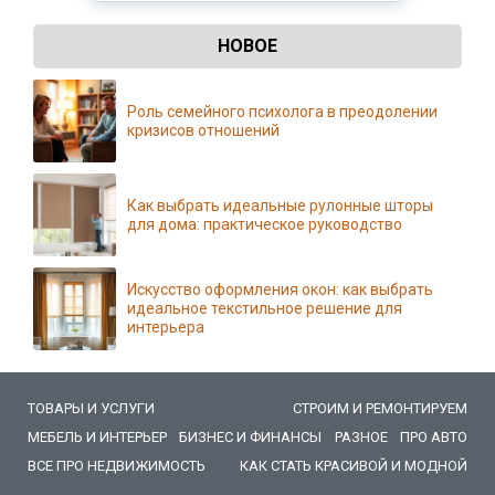
НОВОЕ
Роль семейного психолога в преодолении
кризисов отношений
Как выбрать идеальные рулонные шторы
для дома: практическое руководство
Искусство оформления окон: как выбрать
идеальное текстильное решение для
интерьера
ТОВАРЫ И УСЛУГИ
СТРОИМ И РЕМОНТИРУЕМ
МЕБЕЛЬ И ИНТЕРЬЕР
БИЗНЕС И ФИНАНСЫ
РАЗНОЕ
ПРО АВТО
ВСЕ ПРО НЕДВИЖИМОСТЬ
КАК СТАТЬ КРАСИВОЙ И МОДНОЙ