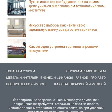
Путь в инженерное будущее: как на самом
деле учиться в Московском технологическом
институте
Искусство выбора: как найти свою
идеальную ванну среди сотен вариантов
Как сегодня устроена торговля игровыми
аккаунтами
ТОВАРЫ И УСЛУГИ
СТРОИМ И РЕМОНТИРУЕМ
МЕБЕЛЬ И ИНТЕРЬЕР
БИЗНЕС И ФИНАНСЫ
РАЗНОЕ
ПРО АВТО
ВСЕ ПРО НЕДВИЖИМОСТЬ
КАК СТАТЬ КРАСИВОЙ И МОДНОЙ
© Копирование разрешено. Письменное уведомление и
разрешение не требуется. Arena44.ru не против любого
использования материалов со своего сайта, но при указании
читаемой гиперссылки на источник.