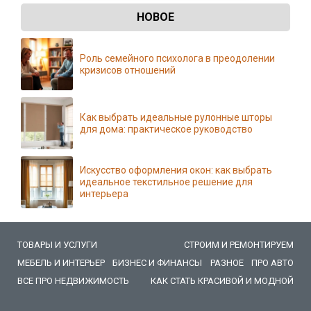
НОВОЕ
Роль семейного психолога в преодолении
кризисов отношений
Как выбрать идеальные рулонные шторы
для дома: практическое руководство
Искусство оформления окон: как выбрать
идеальное текстильное решение для
интерьера
ТОВАРЫ И УСЛУГИ
СТРОИМ И РЕМОНТИРУЕМ
МЕБЕЛЬ И ИНТЕРЬЕР
БИЗНЕС И ФИНАНСЫ
РАЗНОЕ
ПРО АВТО
ВСЕ ПРО НЕДВИЖИМОСТЬ
КАК СТАТЬ КРАСИВОЙ И МОДНОЙ