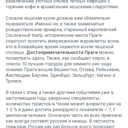
развлечений, уютных отелей, теплых кафешек с
горячим кофе и ароматными чешскими сладостями.
Словом чешская кухня должна вам обязательно
понравиться. Именно их, а также знаменитые
рождественские ярмарки, старинный европейский
Сословный театр, исторические места Праги
советуют посетить американские журналисты всем,
кто в ближайшее время окажется возле чешской
столицы.
Достопримечательности Праги
можно
посмотреть здесь. Также, как сообщает опрос, в
список 10 лучших городов для зимнего уик-энда
помимо Праги вошли Вашингтон, Оттава, Рейкьявик,
Амстердам, Берлин, Эдинбург, Зальцбург, Нагано и
Тромсе.
В связи с этим, а также другими событиями уже в
наступающем году, уверенны специалисты,
количество туристов в Чехии может возрасти уже на
1-2 % и даже достичь рекордного показателя – 7, 3
миллиона человек. Основную часть из всех приезжих
как всегда составят русские и немцы. В частности,
граждане России как раз больше всего посещают