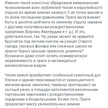
Именно такой новостью обрадовала американская
телекомпания всех любителей Чехии и европейского
отдыха во время зимних каникул. С их точки зрения и
по всем последним сравнениям, Прага заслуживает
быть в десятке рейтинга по зимнему отдыху наравне
с другими популярными рождественскими
курортами (Берлин, Амстердам и т. д.). И это,
действительно, так. Ну, разве может не нравится
брусчатка под легким снегом на улицах Старого
города, газовые фонари или снежные шапки на
красно-бурых крышах пражских домиков?
Возможно даже стоит купить коммерческую
недвижимость в праге и наслаждаться
великолепным видом.
Чехия зимой приобретает особенный сказочный дух.
Улочки и здания переливаются от разноцветного
мигания ярких лампочек, таверны приглашают на
сытный ужин, а площади заполняются различными
торговыми лавочками с рождественскими
подарками и безделушками. Более того, Прага
предлагает массу увлекательных зимних