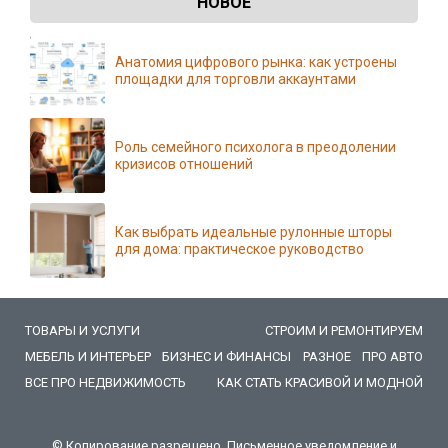
НОВОЕ
Анатомия цифрового рынка: как устроены
площадки для торговли аккаунтами
Роль семейного психолога в преодолении
кризисов отношений
Как выбрать идеальные рулонные шторы
для дома: практическое руководство
ТОВАРЫ И УСЛУГИ
СТРОИМ И РЕМОНТИРУЕМ
МЕБЕЛЬ И ИНТЕРЬЕР
БИЗНЕС И ФИНАНСЫ
РАЗНОЕ
ПРО АВТО
ВСЕ ПРО НЕДВИЖИМОСТЬ
КАК СТАТЬ КРАСИВОЙ И МОДНОЙ
© Копирование разрешено. Письменное уведомление и