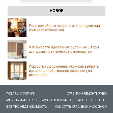
НОВОЕ
Роль семейного психолога в преодолении
кризисов отношений
Как выбрать идеальные рулонные шторы
для дома: практическое руководство
Искусство оформления окон: как выбрать
идеальное текстильное решение для
интерьера
ТОВАРЫ И УСЛУГИ
СТРОИМ И РЕМОНТИРУЕМ
МЕБЕЛЬ И ИНТЕРЬЕР
БИЗНЕС И ФИНАНСЫ
РАЗНОЕ
ПРО АВТО
ВСЕ ПРО НЕДВИЖИМОСТЬ
КАК СТАТЬ КРАСИВОЙ И МОДНОЙ