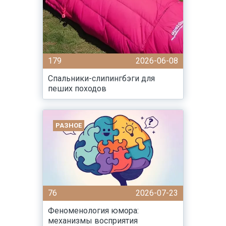
179
2026-06-08
Спальники-слипингбэги для
пеших походов
РАЗНОЕ
76
2026-07-23
Феноменология юмора:
механизмы восприятия