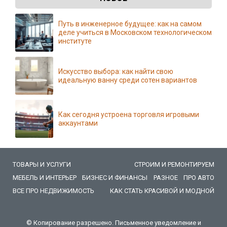
Путь в инженерное будущее: как на самом
деле учиться в Московском технологическом
институте
Искусство выбора: как найти свою
идеальную ванну среди сотен вариантов
Как сегодня устроена торговля игровыми
аккаунтами
ТОВАРЫ И УСЛУГИ
СТРОИМ И РЕМОНТИРУЕМ
МЕБЕЛЬ И ИНТЕРЬЕР
БИЗНЕС И ФИНАНСЫ
РАЗНОЕ
ПРО АВТО
ВСЕ ПРО НЕДВИЖИМОСТЬ
КАК СТАТЬ КРАСИВОЙ И МОДНОЙ
© Копирование разрешено. Письменное уведомление и