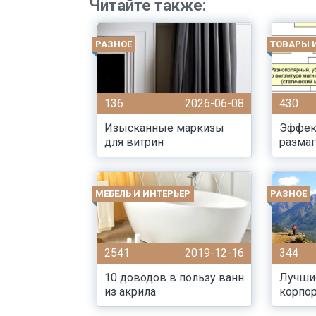
Читайте также:
РАЗНОЕ
ТОВАРЫ 
136
2026-06-08
430
Изысканные маркизы
Эффек
для витрин
разма
МЕБЕЛЬ И ИНТЕРЬЕР
РАЗНОЕ
2541
2019-12-16
344
10 доводов в пользу ванн
Лучши
из акрила
корпор