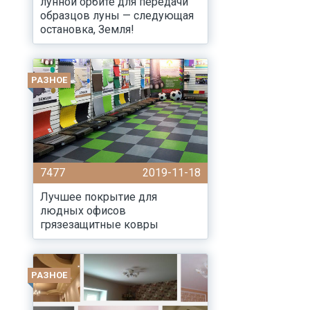
лунной орбите для передачи
образцов луны — следующая
остановка, Земля!
РАЗНОЕ
7477
2019-11-18
Лучшее покрытие для
людных офисов
грязезащитные ковры
РАЗНОЕ