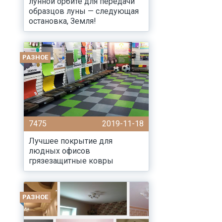
лунной орбите для передачи
образцов луны — следующая
остановка, Земля!
РАЗНОЕ
7475
2019-11-18
Лучшее покрытие для
людных офисов
грязезащитные ковры
РАЗНОЕ