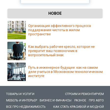
НОВОЕ
Организация эффективного процесса
поддержания чистоты в жилом
пространстве
Как выбрать рабочее кресло, которое не
превратит ваш позвоночник в
вопросительный знак
Путь в инженерное будущее: как на самом
деле учиться в Московском технологическом
институте
ТОВАРЫ И УСЛУГИ
СТРОИМ И РЕМОНТИРУЕМ
МЕБЕЛЬ И ИНТЕРЬЕР
БИЗНЕС И ФИНАНСЫ
РАЗНОЕ
ПРО АВТО
ВСЕ ПРО НЕДВИЖИМОСТЬ
КАК СТАТЬ КРАСИВОЙ И МОДНОЙ