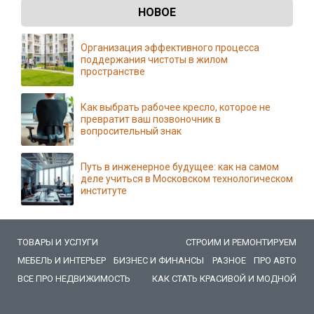
НОВОЕ
Организация эффективного процесса
поддержания чистоты в жилом
пространстве
Как выбрать рабочее кресло, которое не
превратит ваш позвоночник в
вопросительный знак
Путь в инженерное будущее: как на самом
деле учиться в Московском технологическом
институте
ТОВАРЫ И УСЛУГИ
СТРОИМ И РЕМОНТИРУЕМ
МЕБЕЛЬ И ИНТЕРЬЕР
БИЗНЕС И ФИНАНСЫ
РАЗНОЕ
ПРО АВТО
ВСЕ ПРО НЕДВИЖИМОСТЬ
КАК СТАТЬ КРАСИВОЙ И МОДНОЙ