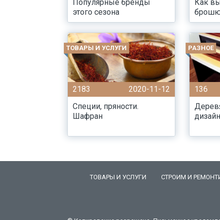
Популярные бренды
Как в
этого сезона
брош
ТОВАРЫ И УСЛУГИ
РАЗНОЕ
2183
2020-11-12
136
Специи, пряности.
Дерев
Шафран
дизай
ТОВАРЫ И УСЛУГИ
СТРОИМ И РЕМОНТ