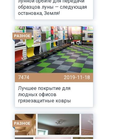
лунной орбите для передачи
образцов луны — следующая
остановка, Земля!
РАЗНОЕ
7474
2019-11-18
Лучшее покрытие для
людных офисов
грязезащитные ковры
РАЗНОЕ