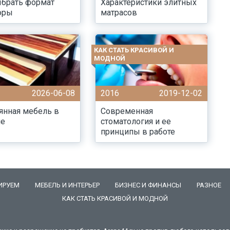
ыбрать формат
Характеристики элитных
юры
матрасов
КАК СТАТЬ КРАСИВОЙ И
МОДНОЙ
2026-06-08
2016
2019-12-02
янная мебель в
Современная
не
стоматология и ее
принципы в работе
ИРУЕМ
МЕБЕЛЬ И ИНТЕРЬЕР
БИЗНЕС И ФИНАНСЫ
РАЗНОЕ
КАК СТАТЬ КРАСИВОЙ И МОДНОЙ