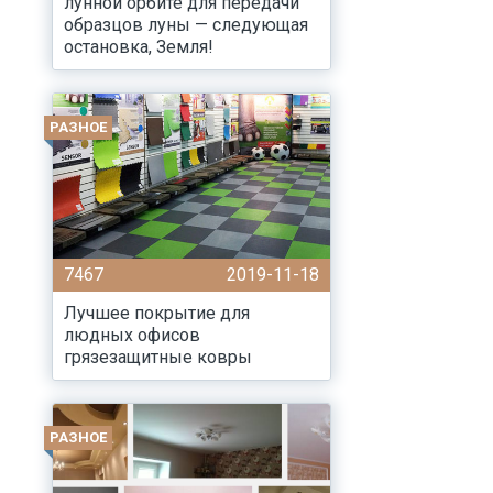
лунной орбите для передачи
образцов луны — следующая
остановка, Земля!
РАЗНОЕ
7467
2019-11-18
Лучшее покрытие для
людных офисов
грязезащитные ковры
РАЗНОЕ