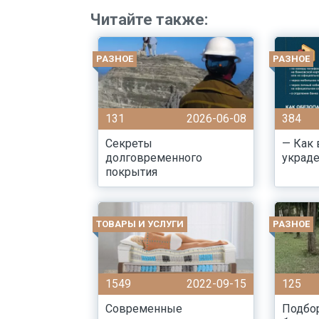
Читайте также:
РАЗНОЕ
РАЗНОЕ
131
2026-06-08
384
Секреты
— Как 
долговременного
украд
покрытия
ТОВАРЫ И УСЛУГИ
РАЗНОЕ
1549
2022-09-15
125
Современные
Подбор