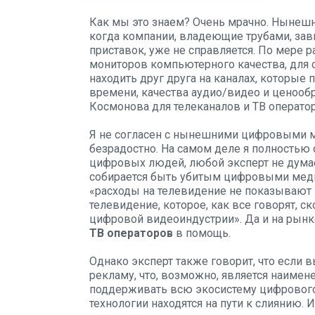
Как мы это знаем? Очень мрачно. Нынешн
когда компании, владеющие трубами, зав
приставок, уже не справляется. По мере 
мониторов компьютерного качества, для 
находить друг друга на каналах, которы
времени, качества аудио/видео и ценооб
Космонова для телеканалов и ТВ операт
Я не согласен с нынешними цифровыми м
безрадостно. На самом деле я полностью 
цифровых людей, любой эксперт не думае
собирается быть убитым цифровыми медиа.
«расходы на телевидение не показывают 
телевидение, которое, как все говорят, с
цифровой видеоиндустрии». Да и на рын
ТВ операторов
в помощь.
Однако эксперт также говорит, что если 
рекламу, что, возможно, является наимен
поддерживать всю экосистему цифрового 
технологии находятся на пути к слиянию. И