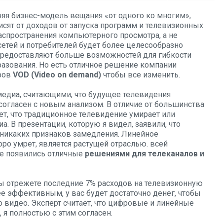
яя бизнес-модель вещания «от одного ко многим»,
исят от доходов от запуска программ и телевизионных
распространения компьютерного просмотра, а не
сетей и потребителей будет более целесообразно
е предоставляют больше возможностей для гибкости
разования. Но есть отличное решение компании
оров
VOD (Video on demand)
чтобы все изменить.
едиа, считающими, что будущее телевидения
согласен с новым анализом. В отличие от большинства
т, что традиционное телевидение умирает или
 В презентации, которую я видел, заявили, что
никаких признаков замедления. Линейное
коро умрет, является растущей отраслью. всей
ке появились отличные
решениями для телеканалов и
вы отрежете последние 7% расходов на телевизионную
ее эффективным, у вас будет достаточно денег, чтобы
видео. Эксперт считает, что цифровые и линейные
, я полностью с этим согласен.