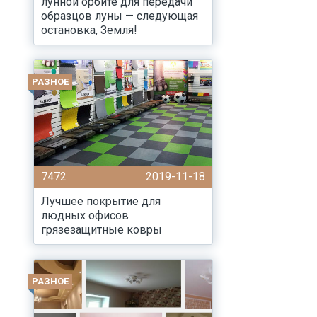
лунной орбите для передачи
образцов луны — следующая
остановка, Земля!
РАЗНОЕ
7472
2019-11-18
Лучшее покрытие для
людных офисов
грязезащитные ковры
РАЗНОЕ