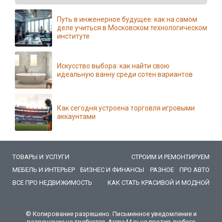
Путь в инженерное будущее: как на самом
деле учиться в Московском технологическом
институте
Искусство выбора: как найти свою
идеальную ванну среди сотен вариантов
Как сегодня устроена торговля игровыми
аккаунтами
ТОВАРЫ И УСЛУГИ
СТРОИМ И РЕМОНТИРУЕМ
МЕБЕЛЬ И ИНТЕРЬЕР
БИЗНЕС И ФИНАНСЫ
РАЗНОЕ
ПРО АВТО
ВСЕ ПРО НЕДВИЖИМОСТЬ
КАК СТАТЬ КРАСИВОЙ И МОДНОЙ
© Копирование разрешено. Письменное уведомление и
разрешение не требуется. Arena44.ru не против любого