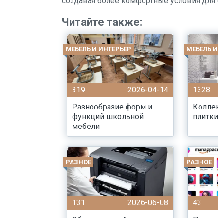
создавая более комфортные условия для 
Читайте также:
МЕБЕЛЬ И ИНТЕРЬЕР
МЕБЕЛЬ И
319
2026-04-14
1328
Разнообразие форм и
Колле
функций школьной
плитки
мебели
РАЗНОЕ
РАЗНОЕ
131
2026-06-08
43