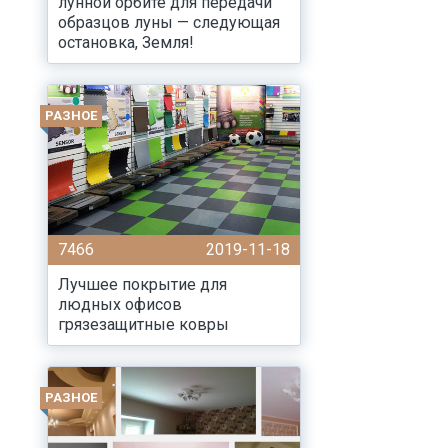
лунной орбите для передачи
образцов луны — следующая
остановка, Земля!
РАЗНОЕ
7466
2019-11-18
Лучшее покрытие для
людных офисов
грязезащитные ковры
РАЗНОЕ