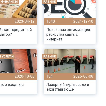
И ФИНАНСЫ
РАЗНОЕ
2023-04-12
1640
2021-12-10
ботает кредитный
Поисковая оптимизация,
лятор?
раскрутка сайта в
интернет
И УСЛУГИ
РАЗНОЕ
2020-10-05
134
2026-06-08
ные входные
Лазерный тир: весело и
захватывающе