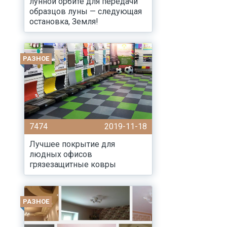
лунной орбите для передачи
образцов луны — следующая
остановка, Земля!
РАЗНОЕ
7474
2019-11-18
Лучшее покрытие для
людных офисов
грязезащитные ковры
РАЗНОЕ