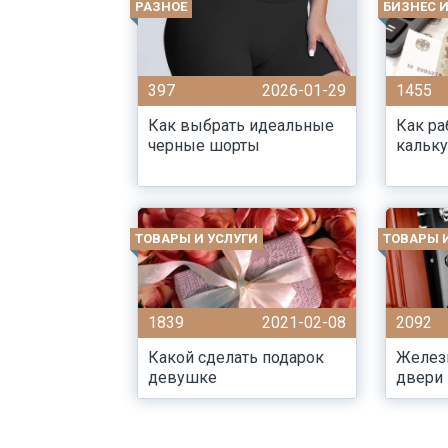
РАЗНОЕ
БИЗНЕС 
397
2026-01-29
1455
Как выбрать идеальные
Как ра
черные шорты
кальку
ТОВАРЫ И УСЛУГИ
ТОВАРЫ 
1839
2021-02-08
2092
Какой сделать подарок
Желез
девушке
двери