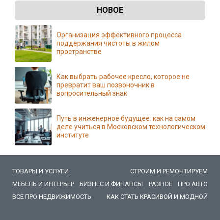
НОВОЕ
Организация эффективного процесса
поддержания чистоты в жилом
пространстве
Как выбрать рабочее кресло, которое не
превратит ваш позвоночник в
вопросительный знак
Путь в инженерное будущее: как на самом
деле учиться в Московском технологическом
институте
ТОВАРЫ И УСЛУГИ
СТРОИМ И РЕМОНТИРУЕМ
МЕБЕЛЬ И ИНТЕРЬЕР
БИЗНЕС И ФИНАНСЫ
РАЗНОЕ
ПРО АВТО
ВСЕ ПРО НЕДВИЖИМОСТЬ
КАК СТАТЬ КРАСИВОЙ И МОДНОЙ