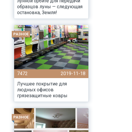
лунной орбите для передачи
образцов луны — следующая
остановка, Земля!
РАЗНОЕ
7472
2019-11-18
Лучшее покрытие для
людных офисов
грязезащитные ковры
РАЗНОЕ