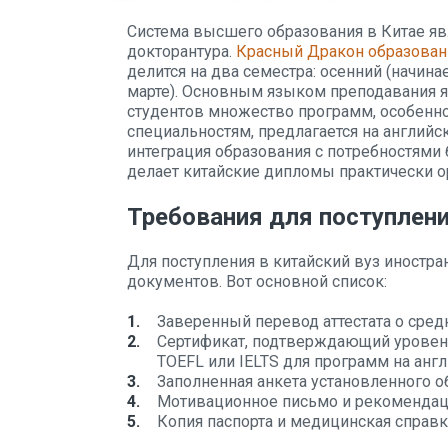
Система высшего образования в Китае явл
докторантура.
Красный Дракон образован
делится на два семестра: осенний (начина
марте). Основным языком преподавания я
студентов множество программ, особенно
специальностям, предлагается на англий
интеграция образования с потребностями
делает китайские дипломы практически 
Требования для поступлен
Для поступления в китайский вуз иностра
документов. Вот основной список:
Заверенный перевод аттестата о сре
Сертификат, подтверждающий уровень
TOEFL или IELTS для программ на англ
Заполненная анкета установленного о
Мотивационное письмо и рекомендаци
Копия паспорта и медицинская справ