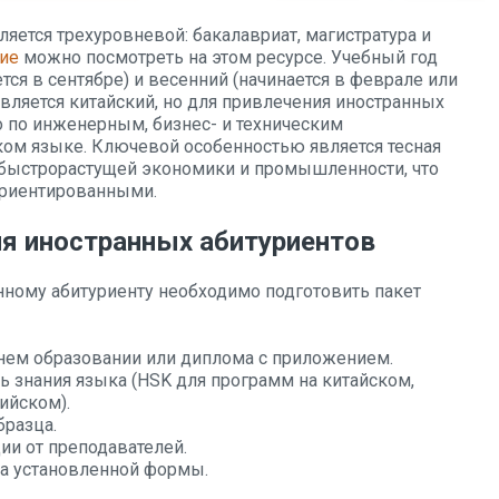
яется трехуровневой: бакалавриат, магистратура и
ие
можно посмотреть на этом ресурсе. Учебный год
ется в сентябре) и весенний (начинается в феврале или
вляется китайский, но для привлечения иностранных
 по инженерным, бизнес- и техническим
ском языке. Ключевой особенностью является тесная
 быстрорастущей экономики и промышленности, что
ориентированными.
ия иностранных абитуриентов
нному абитуриенту необходимо подготовить пакет
днем образовании или диплома с приложением.
 знания языка (HSK для программ на китайском,
ийском).
бразца.
и от преподавателей.
ка установленной формы.