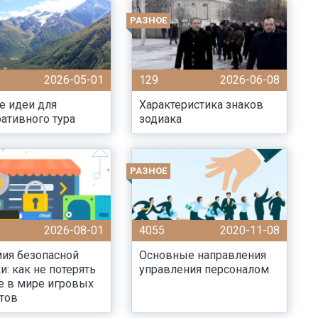
РАЗНОЕ
2026-05-01
129
2026-06-08
е идеи для
Характеристика знаков
ативного тура
зодиака
РАЗНОЕ
2026-08-01
4055
2020-11-08
ия безопасной
Основные направления
и: как не потерять
управления персоналом
е в мире игровых
тов