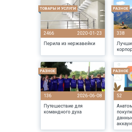
ТОВАРЫ И УСЛУГИ
РАЗНОЕ
2466
2020-01-23
338
Перила из нержавейки
Лучши
корпор
РАЗНОЕ
РАЗНОЕ
136
2026-06-08
52
Путешествие для
Анатом
командного духа
покупк
данны
аккаун