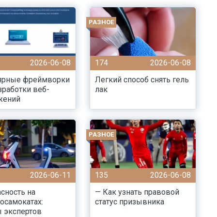
РАЗНОЕ
2026-06-08
174
2026-06-08
ярные фреймворки
Легкий способ снять гель
зработки веб-
лак
жений
РАЗНОЕ
2026-06-11
135
2026-06-08
сность на
— Как узнать правовой
осамокатах:
статус призывника
 экспертов