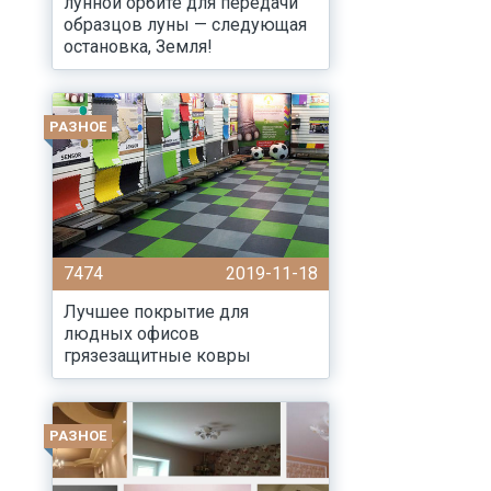
лунной орбите для передачи
образцов луны — следующая
остановка, Земля!
РАЗНОЕ
7474
2019-11-18
Лучшее покрытие для
людных офисов
грязезащитные ковры
РАЗНОЕ