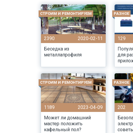
СТРОИМ И РЕМОНТИРУЕМ
РАЗНОЕ
2390
2020-02-11
129
Беседка из
Попул
металлапрофиля
для ра
прило
СТРОИМ И РЕМОНТИРУЕМ
РАЗНОЕ
1189
2023-04-09
202
Может ли домашний
Безопа
мастер положить
электр
кафельный пол?
советы