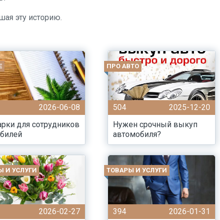
шая эту историю.
Е
ПРО АВТО
2026-06-08
504
2025-12-20
рки для сотрудников
Нужен срочный выкуп
юбилей
автомобиля?
Ы И УСЛУГИ
ТОВАРЫ И УСЛУГИ
2026-02-27
394
2026-01-31