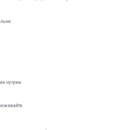
ьне...
из нутрии.
реживайте.