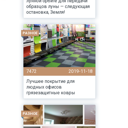
лунной орбите для передачи
образцов луны — следующая
остановка, Земля!
РАЗНОЕ
7472
2019-11-18
Лучшее покрытие для
людных офисов
грязезащитные ковры
РАЗНОЕ