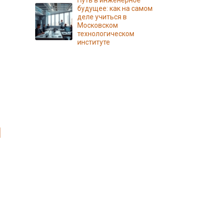
Путь в инженерное
будущее: как на самом
деле учиться в
Московском
технологическом
институте