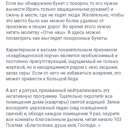
Если вы обнаружили букет с похорон, то его нужно
вынести (брать только защищенными руками!) и
сжечь в месте, где не ходят люди. Желательно, чтобы
это место было как можно более удалено от
проезжих и пеших дорог. Во время этого нужно
читать молитву «Отче наш». А здесь
можно
посмотреть как выглядят похоронные букеты.
Характерным и весьма показательным признаком
«кладбищенской порчи» является необъяснимый и
постоянно присутствующий, ощущаемый не только
жертвой, но и находящимися рядом с нею людьми,
запах серы. Если от него не избавиться вовремя, это
может привести к большой беде.
А вот и ритуал, призванный нейтрализовать эту
негативную программу. Тщательно окропите все
помещения дома (квартиры) святой водицей. Затем
воскурите церковный ладан (над освященной
свечой) и, обходя каждое помещение 9 раз, окурите
все комнаты благовонным дымом, читая начало 103
Псалма: «Благослови, душа моя, Господи...».