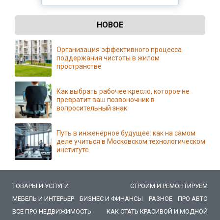
НОВОЕ
Организация эффективного процесса
поддержания чистоты в жилом
пространстве
Как выбрать рабочее кресло, которое не
превратит ваш позвоночник в
вопросительный знак
Путь в инженерное будущее: как на самом
деле учиться в Московском технологическом
институте
ТОВАРЫ И УСЛУГИ
СТРОИМ И РЕМОНТИРУЕМ
МЕБЕЛЬ И ИНТЕРЬЕР
БИЗНЕС И ФИНАНСЫ
РАЗНОЕ
ПРО АВТО
ВСЕ ПРО НЕДВИЖИМОСТЬ
КАК СТАТЬ КРАСИВОЙ И МОДНОЙ