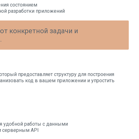
ения состоянием
ной разработки приложений
от конкретной задачи и
.
торый предоставляет структуру для построения
ганизовать код в вашем приложении и упростить
я удобной работы с данными
м серверным API