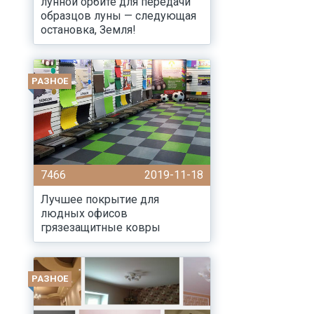
лунной орбите для передачи
образцов луны — следующая
остановка, Земля!
РАЗНОЕ
7466
2019-11-18
Лучшее покрытие для
людных офисов
грязезащитные ковры
РАЗНОЕ