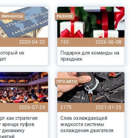
И ФИНАНСЫ
РАЗНОЕ
2020-04-20
135
2026-06-08
который не
Подарки для команды на
дет
праздник
ПРО АВТО
2026-07-24
2175
2021-01-25
т как стратегия:
Слив охлаждающей
 аренда пуфов
жидкости системы
т динамику
охлаждения двигателя
риятий