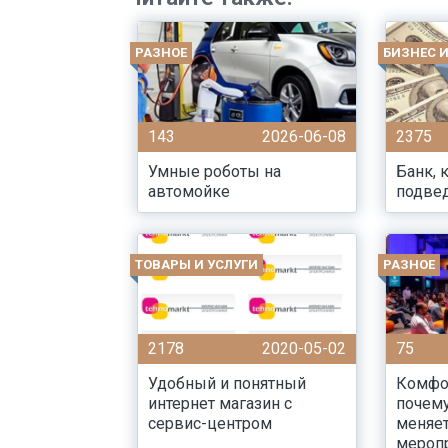
РАЗНОЕ
БИЗНЕС 
143
2026-06-08
2375
Умные роботы на
Банк, 
автомойке
подве
ТОВАРЫ И УСЛУГИ
РАЗНОЕ
2178
2020-05-02
75
Удобный и понятный
Комфор
интернет магазин с
почему
сервис-центром
меняе
мероп