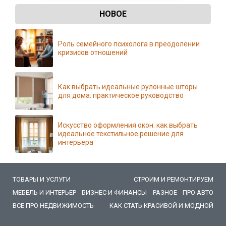
НОВОЕ
Роль семейного психолога в преодолении
кризисов отношений
Как выбрать идеальные рулонные шторы
для дома: практическое руководство
Искусство оформления окон: как выбрать
идеальное текстильное решение для
интерьера
ТОВАРЫ И УСЛУГИ
СТРОИМ И РЕМОНТИРУЕМ
МЕБЕЛЬ И ИНТЕРЬЕР
БИЗНЕС И ФИНАНСЫ
РАЗНОЕ
ПРО АВТО
ВСЕ ПРО НЕДВИЖИМОСТЬ
КАК СТАТЬ КРАСИВОЙ И МОДНОЙ