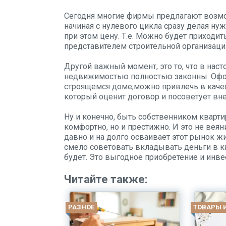
Сегодня многие фирмы предлагают возмо
начиная с нулевого цикла сразу делая н
при этом цену. Т.е. Можно будет приходит
представителем строительной организации
Другой важный момент, это то, что в нас
недвижимостью полностью законны. Офо
строящемся доме,можно привлечь в качес
который оценит договор и посоветует вн
Ну и конечно, быть собственником кварти
комфортно, но и престижно. И это не вея
давно и на долго осваивает этот рынок ж
смело советовать вкладывать деньги в кв
будет. Это выгодное приобретение и инве
Читайте также:
РАЗНОЕ
ТОВАРЫ 