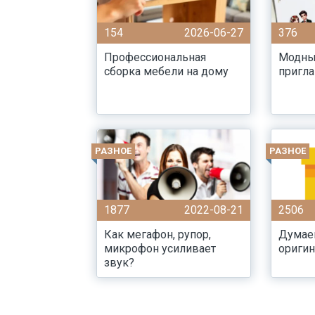
154
2026-06-27
376
Профессиональная
Модны
сборка мебели на дому
пригла
РАЗНОЕ
РАЗНОЕ
1877
2022-08-21
2506
Как мегафон, рупор,
Думае
микрофон усиливает
ориги
звук?