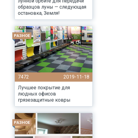
лунной орбите для передачи
образцов луны — следующая
остановка, Земля!
РАЗНОЕ
7472
2019-11-18
Лучшее покрытие для
людных офисов
грязезащитные ковры
РАЗНОЕ