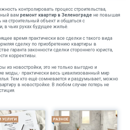
жность контролировать процесс строительства,
ужный вам
ремонт квартир в Зеленограде
не повышая
ь на строительный объект и общаться с
, в чьих руках будущее жильё.
тоящее время практически все сделки с такого вида
рмляя сделку по приобретению квартиры в
тве гаранта законности сделки стороннего юриста,
ести коррективы.
ры из новостройки, это не только выгодно и
ние моды,- практически весь цивилизованный мир
илья. Тем кто ещё сомневается и раздумывает, можно
артиру в новостройке. В любом случае потерь не
стиция.
И УСЛУГИ
РАЗНОЕ