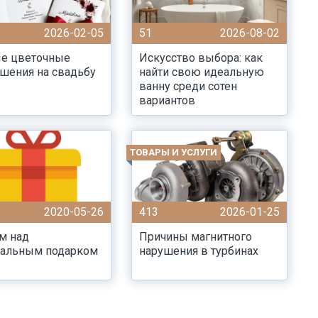
2026-02-05
51
2026-08-02
е цветочные
Искусство выбора: как
шения на свадьбу
найти свою идеальную
ванну среди сотен
вариантов
ТОВАРЫ И УСЛУГИ
2020-05-26
413
2026-01-25
м над
Причины магнитного
нальным подарком
нарушения в турбинах