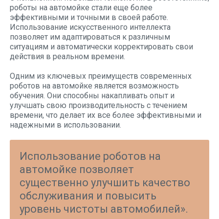
роботы на автомойке стали еще более
эффективными и точными в своей работе.
Использование искусственного интеллекта
позволяет им адаптироваться к различным
ситуациям и автоматически корректировать свои
действия в реальном времени.
Одним из ключевых преимуществ современных
роботов на автомойке является возможность
обучения. Они способны накапливать опыт и
улучшать свою производительность с течением
времени, что делает их все более эффективными и
надежными в использовании.
Использование роботов на
автомойке позволяет
существенно улучшить качество
обслуживания и повысить
уровень чистоты автомобилей».