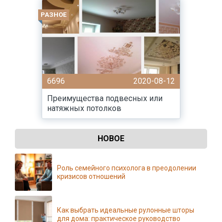
РАЗНОЕ
6696
2020-08-12
Преимущества подвесных или
натяжных потолков
НОВОЕ
Роль семейного психолога в преодолении
кризисов отношений
Как выбрать идеальные рулонные шторы
для дома: практическое руководство