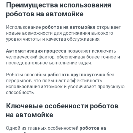
Преимущества использования
роботов на автомойке
Использование
роботов на автомойке
открывает
новые возможности для достижения высокого
уровня чистоты и качества обслуживания.
Автоматизация процесса
позволяет исключить
человеческий фактор, обеспечивая более точное и
последовательное выполнение задач.
Роботы способны
работать круглосуточно
без
перерывов, что повышает эффективность
использования автомоек и увеличивает пропускную
способность.
Ключевые особенности роботов
на автомойке
Одной из главных особенностей
роботов на