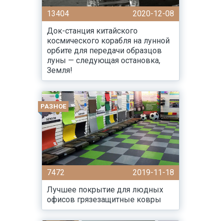
13404
2020-12-08
Док-станция китайского
космического корабля на лунной
орбите для передачи образцов
луны — следующая остановка,
Земля!
РАЗНОЕ
7472
2019-11-18
Лучшее покрытие для людных
офисов грязезащитные ковры