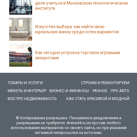
деле учиться в Московском технологическом
институте
Искусство выбора: как найти свою
идеальную ванну среди сотен вариантов
Как сегодня устроена торговля игровыми
аккаунтами
ТОВАРЫ И УСЛУГИ
СТРОИМ И РЕМОНТИРУЕМ
МЕБЕЛЬ И ИНТЕРЬЕР
БИЗНЕС И ФИНАНСЫ
РАЗНОЕ
ПРО АВТО
ВСЕ ПРО НЕДВИЖИМОСТЬ
КАК СТАТЬ КРАСИВОЙ И МОДНОЙ
© Копирование разрешено. Письменное уведомление и
разрешение не требуется. Arena44.ru не против любого
использования материалов со своего сайта, но при указании
читаемой гиперссылки на источник.