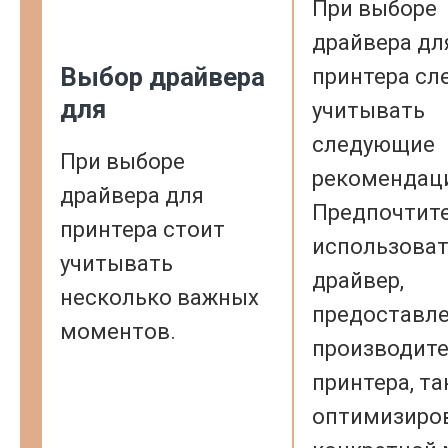
При выборе
драйвера дл
Выбор драйвера
принтера сл
для
учитывать
следующие
При выборе
рекомендац
драйвера для
Предпочтит
принтера стоит
использова
учитывать
драйвер,
несколько важных
предоставл
моментов.
производит
принтера, та
оптимизиро